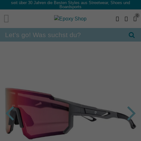
seit über 30 Jahren die Besten Styles aus Streetwear, Shoes und
Boardsports
0