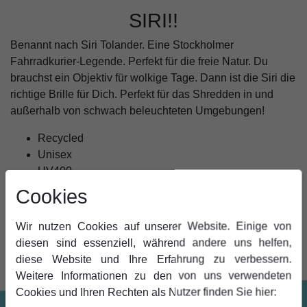
SIRI!!
Benannt nach Siri Tolander. Eine Stockholmer
Fahrradkurier-Legende. Perfekt für die freie Natur. Du
brauchst ein Objektiv für wolkige Tage. Dann ist die Siri die
richtige Brille für Dich. Perfekt für das Shredden in und
außerhalb von schwach beleuchteten Umgebungen!
Recycled
Unisex
UV400
Cookies
MEHR INFORMATIONEN ZUM EU
VERANTWORTLICHEN »
Wir nutzen Cookies auf unserer Website. Einige von
diesen sind essenziell, während andere uns helfen,
diese Website und Ihre Erfahrung zu verbessern.
Weitere Informationen zu den von uns verwendeten
Cookies und Ihren Rechten als Nutzer finden Sie hier: