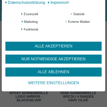
Daten­schutz­erklärung
Impressum
Essenziell
Statistik
Marketing
Externe Medien
Funktional
DAS KÖNNTE DIR AUCH
GEFALLEN
ALLE AKZEPTIEREN
NUR NOTWENDIGE AKZEPTIEREN
ALLE ABLEHNEN
WEITERE EINSTELLUNGEN
EPOXY SONNENBRILLE
VANS SONNENBRILLE
LOGO MIRROR -
SPICOLI 4 SHADES
BLACK/SILVER
GRAY OLIVE