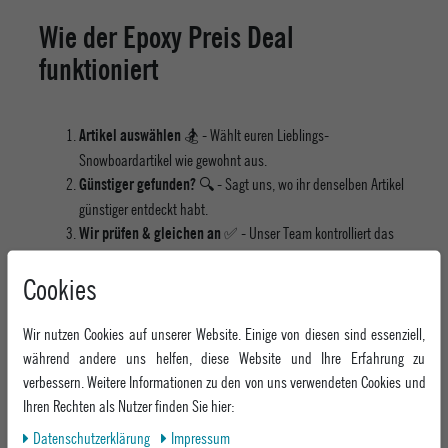
Wie der Epoxy Preis Deal
funktioniert
🏂 - Wählt euren Lieblings-
Artikel auswählen
Snowboardartikel wie gewohnt aus.
🔍 - Sagt uns, wo ihr denselben Artikel
Günstiger gefunden?
günstiger entdeckt habt.
✅ - Unser Team kontrolliert das
Wir prüfen & gleichen an
Angebot und passt den Preis an – garantiert.
Cookies
❄️ - Ihr spart Geld, wir sichern faire
Genießen & shredden
Preise – und ihr könnt direkt auf den Berg.
Wir nutzen Cookies auf unserer Website. Einige von diesen sind essenziell,
während andere uns helfen, diese Website und Ihre Erfahrung zu
Ceres::Template.mailFormHoneypotLabel
E-MAIL*
verbessern. Weitere Informationen zu den von uns verwendeten Cookies und
Ihren Rechten als Nutzer finden Sie hier:
NAME*
Daten­schutz­erklärung
Impressum