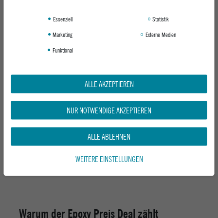
Essenziell
Statistik
PRODUKT (NAME, FARBE, GRÖSSE)*
Marketing
Externe Medien
Funktional
LINK ZUM GÜNSTIGEREN ANGEBOT*
KOMMENTAR
ALLE AKZEPTIEREN
NUR NOTWENDIGE AKZEPTIEREN
ALLE ABLEHNEN
PREIS PRÜFEN LASSEN
WEITERE EINSTELLUNGEN
Warum der Epoxy Preis Deal zählt