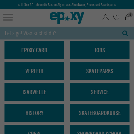
seit über 30 Jahren die Besten Styles aus Streetwear, Shoes und Boardsports
0
EPOXY CARD
JOBS
VERLEIH
SKATEPARKS
ISARWELLE
SERVICE
HISTORY
SKATEBOARDKURSE
CREW
SNOWBOARD SCHOOL