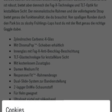
ist robust, bietet aber dennoch die Fog-X-Technologie und TLT-Optik für
kristallklare Sicht. Der minimalistische Rahmen und der vollintegrierte Strap
bietet genau die Funktionalität, die du brauchst. Von spaßigen Runden durch
den Park bis zu slushy Frühlings-Laps hast du mit der Riot genau die richtige
Goggle dabei.
Zylindrisches Carbonic-X-Glas
Mit ChromaPop™-Scheiben erhältlich
Innenglas mit Fog-X-Anti-Beschlag-Beschichtung
TLT-Glastechnologie für kristallklare Sicht
Mit kostenlosem Zusatzglas
Damen Medium Fit
Responsive Fit™-Rahmendesign
Dual-Slide-System zur Bandeinstellung
2-lagiger DriWix-Schaumstoff
Für Helm geeignet
Ultrabreit gürtel mit silikonband
Inklusive Mikrofaser-Schutzbrillenbeutel mit Fach für Ersatzgläser
Cookies
Ersatzglas Gelb