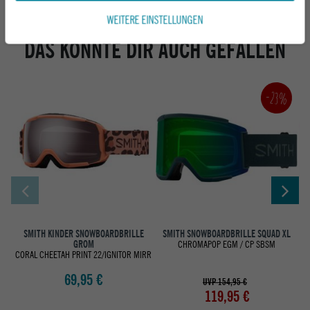
WEITERE EINSTELLUNGEN
DAS KÖNNTE DIR AUCH GEFALLEN
-23%
SMITH KINDER SNOWBOARDBRILLE
SMITH SNOWBOARDBRILLE SQUAD XL
GROM
CHROMAPOP EGM / CP SBSM
CORAL CHEETAH PRINT 22/IGNITOR MIRR
69,95 €
UVP 154,95 €
119,95 €