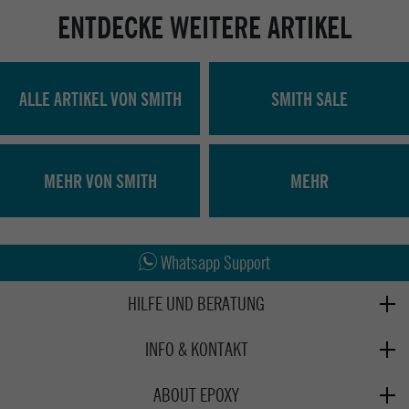
ENTDECKE WEITERE ARTIKEL
ALLE ARTIKEL VON SMITH
SMITH SALE
MEHR VON SMITH
MEHR
Abholung in den Epoxy Stores
Kauf auf Rechnung
Whatsapp Support
HILFE UND BERATUNG
Beratung
INFO & KONTAKT
Zahlung & Versand
+49 991 3831077
Retoure
ABOUT EPOXY