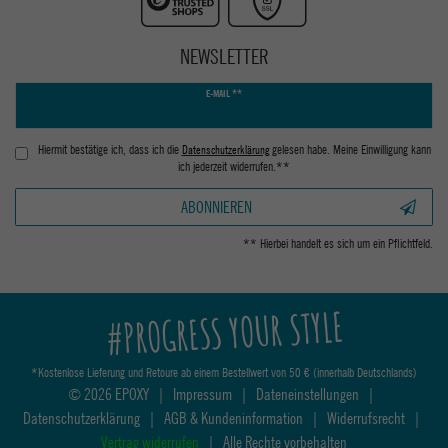
NEWSLETTER
Newsletter
E-MAIL **
Honig
Hiermit bestätige ich, dass ich die
Daten­schutz­erklärung
gelesen habe. Meine Einwilligung kann
ich jederzeit widerrufen.**
ABONNIEREN
** Hierbei handelt es sich um ein Pflichtfeld.
#PROGRESS YOUR STYLE
*Kostenlose Lieferung und Retoure ab einem Bestellwert von 50 € (innerhalb Deutschlands)
© 2026 EPOXY
|
Impressum
|
Dateneinstellungen
|
Datenschutzerklärung
|
AGB & Kundeninformation
|
Widerrufsrecht
|
Vertrag widerrufen
|
Alle Rechte vorbehalten