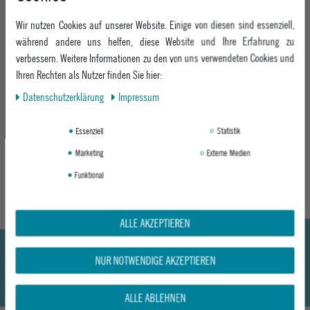
Material: 100% Kunsstoff
Wir nutzen Cookies auf unserer Website. Einige von diesen sind essenziell,
während andere uns helfen, diese Website und Ihre Erfahrung zu
MEHR INFORMATIONEN ZUM EU VERANTWORTLICHEN »
verbessern. Weitere Informationen zu den von uns verwendeten Cookies und
Ihren Rechten als Nutzer finden Sie hier:
Daten­schutz­erklärung
Impressum
Essenziell
Statistik
Hier geht's zum Epoxy Goggles Guide
DISCOVER
Marketing
Externe Medien
Funktional
ALLE AKZEPTIEREN
NUR NOTWENDIGE AKZEPTIEREN
ALLE ABLEHNEN