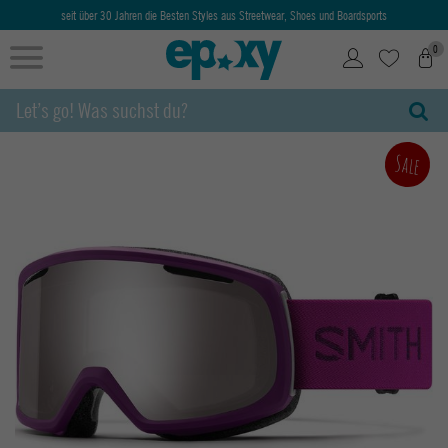
seit über 30 Jahren die Besten Styles aus Streetwear, Shoes und Boardsports
0
Sale