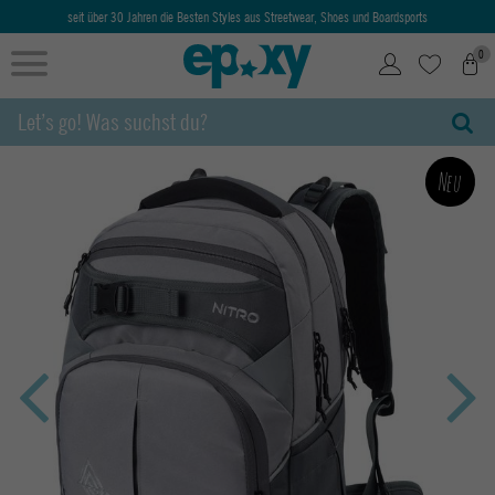
seit über 30 Jahren die Besten Styles aus Streetwear, Shoes und Boardsports
0
Neu