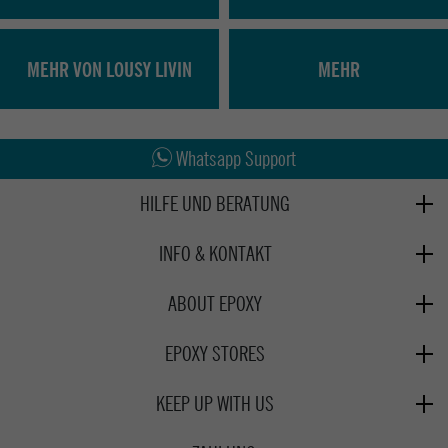
MEHR VON LOUSY LIVIN
MEHR
Abholung in den Epoxy Stores
Kauf auf Rechnung
Whatsapp Support
HILFE UND BERATUNG
Beratung
INFO & KONTAKT
Zahlung & Versand
+49 991 3831077
Retoure
ABOUT EPOXY
Montag - Freitag: 8:00 - 18:00
Gutscheine
Jobs
Samstag: 10:00 - 17:00
EPOXY STORES
Click & Collect
We Care - Wiederverwendete Verpackungen
Deggendorf
Verleih
KEEP UP WITH US
Whatsapp
Passau
Epoxy Guides
Facebook
Kontaktformular