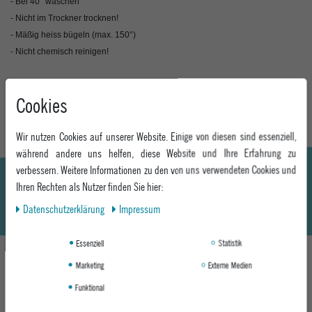
- Bei 40° waschen
- Nicht im Trockner trocknen!
- Mäßig heiss bügeln (max. 150°)
- Nicht chemisch reinigen!
MEHR INFORMATIONEN ZUM EU VERANTWORTLICHEN »
Cookies
Wir nutzen Cookies auf unserer Website. Einige von diesen sind essenziell,
während andere uns helfen, diese Website und Ihre Erfahrung zu
verbessern. Weitere Informationen zu den von uns verwendeten Cookies und
Ihren Rechten als Nutzer finden Sie hier:
Daten­schutz­erklärung
Impressum
Essenziell
Statistik
Marketing
Externe Medien
DAS KÖNNTE DIR AUCH GEFALLEN
Funktional