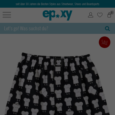
seit über 30 Jahren die Besten Styles aus Streetwear, Shoes und Boardsports
0
Sale