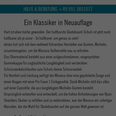
HILFE & BERATUNG +49 991 3831077
Ein Klassiker in Neuauflage
Hart ist eben härter geworden. Der haltbarste Skateboard-Schuh ist jetzt noch
haltbarer als je zuvor - 3x haltbarer, um genau zu sein!
etnies hat sich mit dem weltweit führenden Hersteller von Gummi, Michelin,
zusammengetan, um die Marana-Außensohle neu zu erfinden.
Das Obermaterial besteht aus einer aufgeschmolzenen, eingespritzten
Gummikappe für unglaubliche Langlebigkeit und versteckten
Schnürsenkelschlaufen zum Schutz deiner Schnürsenkel.
Für Komfort und Leistung verfügt der Marana über eine gepolsterte Zunge und
einen Kragen mit einer Pro Foam 1 Einlegesohle. Dank Michelin sitzt das alles
auf einer Cupsohle, die aus langlebigem Michelin-Gummi besteht.
Ursprünglich entworfen und entwickelt, um die hohen Anforderungen von Ryan
Shecklers Skaten zu erfüllen und zu widerstehen, war der Marana ein sofortiger
Klassiker, der die Wahl für Skateboarder auf der ganzen Welt gewesen ist.