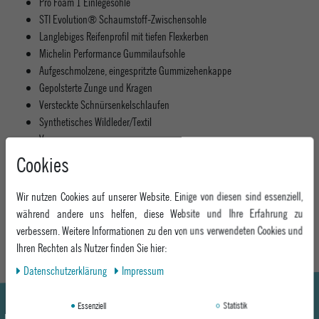
Pro Foam 1 Einlegesohle
STI Evolution® Schaumstoff-Zwischensohle
Langlebiges Reifenprofil mit tiefen Flexkerben
Michelin Performance Gummilaufsohle
Aufgeschmolzene, eingespritzte Gummizehenkappe
Gepolsterte Zunge und Kragen
Versteckte Schnürsenkelschlaufen
Synthetisches Wildleder/Textil
Vegan
Entworfen von Ryan Sheckler
Cookies
Material: 100% Leder
Wir nutzen Cookies auf unserer Website. Einige von diesen sind essenziell,
MEHR INFORMATIONEN ZUM EU VERANTWORTLICHEN »
während andere uns helfen, diese Website und Ihre Erfahrung zu
verbessern. Weitere Informationen zu den von uns verwendeten Cookies und
Ihren Rechten als Nutzer finden Sie hier:
Daten­schutz­erklärung
Impressum
Essenziell
Statistik