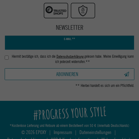
NEWSLETTER
Newsletter
E-MAIL **
Honig
Hiermit bestätige ich, dass ich die
Daten­schutz­erklärung
gelesen habe. Meine Einwilligung kann
ich jederzeit widerrufen.**
ABONNIEREN
** Hierbei handelt es sich um ein Pflichtfeld.
#PROGRESS YOUR STYLE
*Kostenlose Lieferung und Retoure ab einem Bestellwert von 50 € (innerhalb Deutschlands)
© 2026 EPOXY
|
Impressum
|
Dateneinstellungen
|