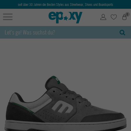
seit über 30 Jahren die Besten Styles aus Streetwear, Shoes und Boardsports
0