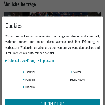
Ähnliche Beiträge
Cookies
Wir nutzen Cookies auf unserer Website. Einige von diesen sind essenziell,
während andere uns helfen, diese Website und Ihre Erfahrung zu
verbessern. Weitere Informationen zu den von uns verwendeten Cookies und
Shred Kids Geisskopf Snowboard Festival 2026 - Recap
Ihren Rechten als Nutzer finden Sie hier:
Invalid date
Daten­schutz­erklärung
Impressum
Essenziell
Statistik
Marketing
Externe Medien
Funktional
Neue Bataleon Boots – Ready for the Next Level im Snowgame
ALLE AKZEPTIEREN
11 Nov, 2025