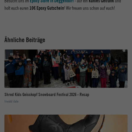
Besucht uns im
- auf ein
und
Epoxy Store in Deggendorf
kühles Getränk
holt euch euren
! Wir freuen uns schon auf euch!
10€ Epoxy Gutschein
Ähnliche Beiträge
Shred Kids Geisskopf Snowboard Festival 2026 - Recap
Invalid date