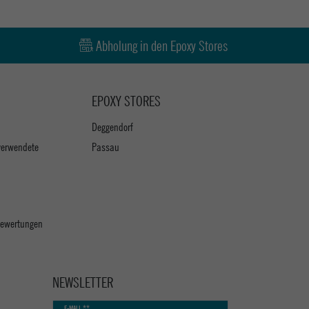
Abholung in den Epoxy Stores
EPOXY STORES
Deggendorf
verwendete
Passau
 Bewertungen
NEWSLETTER
Newsletter
E-MAIL **