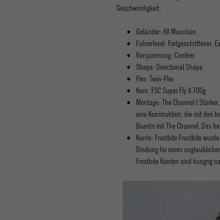
Geschwindigkeit.
Geländer: All Mountain
Fahrerlevel: Fortgeschrittener, E
Vorspannung: Camber
Shape: Directional Shape
Flex: Twin-Flex
Kern: FSC Super Fly II 700g
Montage: The Channel ( Stärker, 
eine Konstruktion, die mit den b
Boards mit The Channel. Das hei
Kante: Frostbite Frostbite wurd
Bindung für einen unglaublichen
Frostbite Kanten sind hungrig na