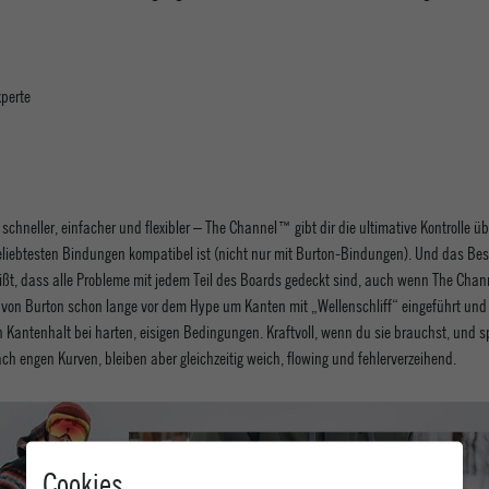
xperte
schneller, einfacher und flexibler – The Channel™ gibt dir die ultimative Kontrolle 
eliebtesten Bindungen kompatibel ist (nicht nur mit Burton-Bindungen). Und das Beste
ßt, dass alle Probleme mit jedem Teil des Boards gedeckt sind, auch wenn The Chann
e von Burton schon lange vor dem Hype um Kanten mit „Wellenschliff“ eingeführt und
 Kantenhalt bei harten, eisigen Bedingungen. Kraftvoll, wenn du sie brauchst, und s
ch engen Kurven, bleiben aber gleichzeitig weich, flowing und fehlerverzeihend.
Cookies