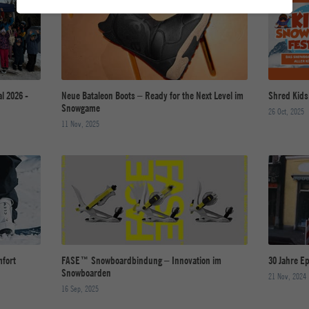
l 2026 -
Neue Bataleon Boots – Ready for the Next Level im
Shred Kids
Snowgame
26 Oct, 2025
11 Nov, 2025
fort
FASE™ Snowboardbindung – Innovation im
30 Jahre Ep
Snowboarden
21 Nov, 2024
16 Sep, 2025