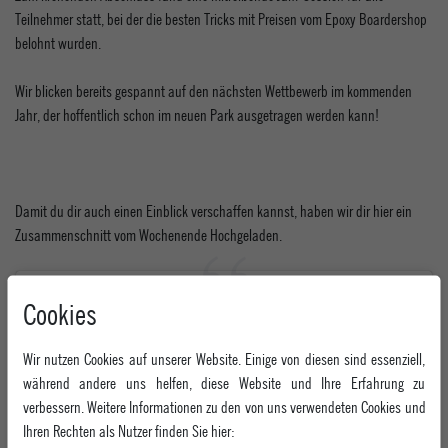
Teilnehmer statt, bei der die besten Tricks mit Preisen vom Epoxy Boardershop
belohnt wurden.
Wir blicken bereits gespannt auf den nächsten Wettbewerb im kommenden
Jahr, der hoffentlich schon im neuen Park ausgetragen werden kann!
Damit du dir auch einen Einblick verschaffen kannst, haben wir dir hier ein
Zusammenschnitt vom Wochenende Hochgeladen.
Cookies
Wir nutzen Cookies auf unserer Website. Einige von diesen sind essenziell,
während andere uns helfen, diese Website und Ihre Erfahrung zu
verbessern. Weitere Informationen zu den von uns verwendeten Cookies und
Ihren Rechten als Nutzer finden Sie hier: