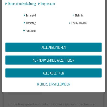
Daten­schutz­erklärung
Impressum
Essenziell
Statistik
Marketing
Externe Medien
Funktional
Sieh dir diesen Beitrag auf Instagram an
ALLE AKZEPTIEREN
NUR NOTWENDIGE AKZEPTIEREN
ALLE ABLEHNEN
WEITERE EINSTELLUNGEN
Ein Beitrag geteilt von Julian Höcher (@julian.hoecher.media)